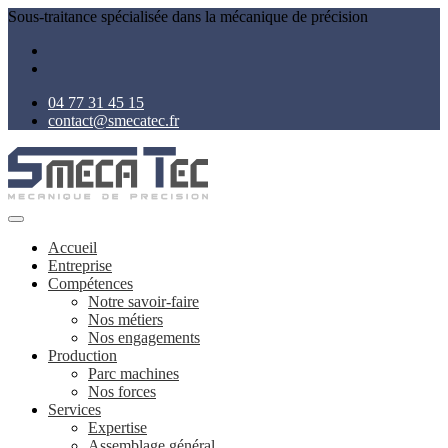
Sous-traitance spécialisée dans la mécanique de précision
04 77 31 45 15
contact@smecatec.fr
Accueil
Entreprise
Compétences
Notre savoir-faire
Nos métiers
Nos engagements
Production
Parc machines
Nos forces
Services
Expertise
Assemblage général