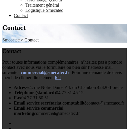
Traitement général
Logistique Smecatec
Contact
Contact
Smecatec
> Contact
Contact
Pour toutes informations complémentaires, n’hésitez pas à prendre
contact avec nous via le formulaire ou bien sûr l’adresse mail
suivante :
commercial@smecatec.fr
. Pour une demande de devis
merci de cliquer directement
ICI
.
Adresse
4, rue Notre Dame Z.I. du Chambon 42420 Lorette
Téléphone (standard)
04 77 31 45 15
Fax
04 77 31 50 51
Email service secrétariat comptabilité
contact@smecatec.fr
Email service commercial
marketing
commercial@smecatec.fr