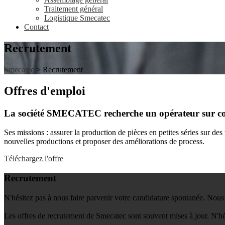
Traitement général
Logistique Smecatec
Contact
Recrutement
Smecatec
> Recrutement
Offres d'emploi
La société SMECATEC recherche un opérateur sur c
Ses missions : assurer la production de pièces en petites séries sur de
nouvelles productions et proposer des améliorations de process.
Téléchargez l'offre
Recrutement
N'hésitez pas à nous faire parvenir votre candidature spontanée. Nous 
Les offres de recrutement de Smecatec sont souvent mises à jour. N'hés