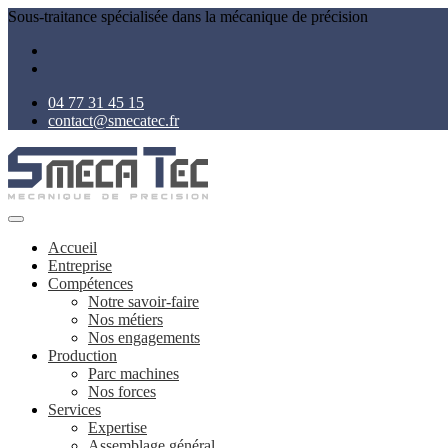
Sous-traitance spécialisée dans la mécanique de précision
04 77 31 45 15
contact@smecatec.fr
Accueil
Entreprise
Compétences
Notre savoir-faire
Nos métiers
Nos engagements
Production
Parc machines
Nos forces
Services
Expertise
Assemblage général