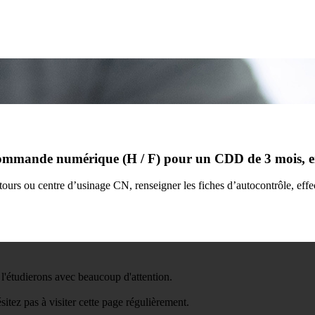
ommande numérique (H / F) pour un CDD de 3 mois, 
s tours ou centre d’usinage CN, renseigner les fiches d’autocontrôle, ef
l'étudierons avec beaucoup d'attention.
itez pas à visiter cette page régulièrement.