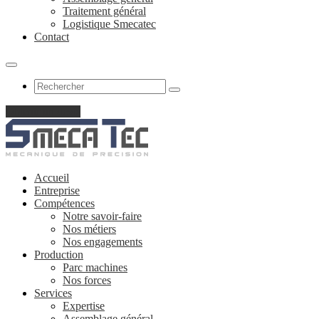
Traitement général
Logistique Smecatec
Contact
Obtenir un devis
Accueil
Entreprise
Compétences
Notre savoir-faire
Nos métiers
Nos engagements
Production
Parc machines
Nos forces
Services
Expertise
Assemblage général