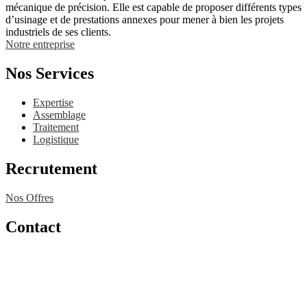
mécanique de précision. Elle est capable de proposer différents types
d’usinage et de prestations annexes pour mener à bien les projets
industriels de ses clients.
Notre entreprise
Nos Services
Expertise
Assemblage
Traitement
Logistique
Recrutement
Nos Offres
Contact
04 77 31 45 15
4, rue Notre Dame
Z.I. du Chambon
42420 Lorette