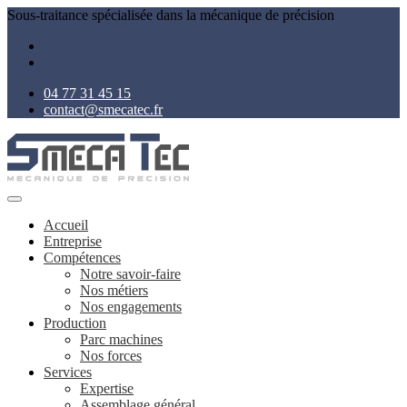
Sous-traitance spécialisée dans la mécanique de précision
04 77 31 45 15
contact@smecatec.fr
Accueil
Entreprise
Compétences
Notre savoir-faire
Nos métiers
Nos engagements
Production
Parc machines
Nos forces
Services
Expertise
Assemblage général