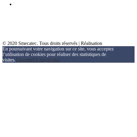
contact@smecatec.fr
Du lundi au vendredi
8 h à 12 h 30 - 14 h à 17 h
Mentions légales
© 2020 Smecatec. Tous droits réservés | Réalisation
MicroSystem
En poursuivant votre navigation sur ce site, vous acceptez
l’utilisation de cookies pour réaliser des statistiques de
visites.
J'accepte
En savoir plus