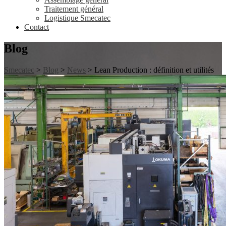
Traitement général
Logistique Smecatec
Contact
Blog
Smecatec
>
Blog
>
News
> Lean Production : définition et utilités